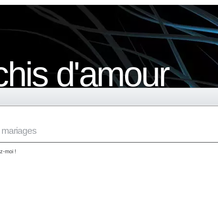
chis d'amour
 mariages
z-moi !