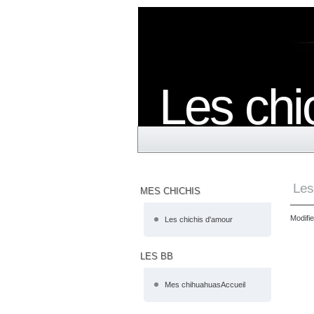
Les chi
Les
MES CHICHIS
Modifie
Les chichis d'amour
LES BB
Mes chihuahuasAccueil